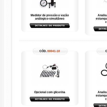
Medidor de pressão e vazão
Analis
análogico-simultâneo
estanqu
c
CÓD.
00041-10
Opcional com glicerina
Analis
estanqu
c